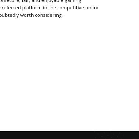
 preferred platform in the competitive online
doubtedly worth considering.