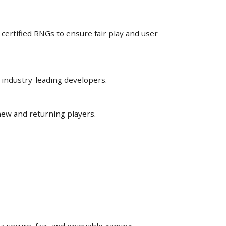
certified RNGs to ensure fair play and user
m industry-leading developers.
new and returning players.
 a secure, fair, and enjoyable gaming