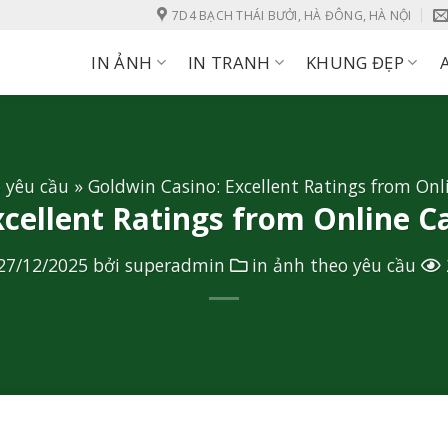
7D4 BẠCH THÁI BƯỞI, HÀ ĐÔNG, HÀ NỘI
IN ẢNH
IN TRANH
KHUNG ĐẸP
 yêu cầu
»
Goldwin Casino: Excellent Ratings from On
xcellent Ratings from Online 
27/12/2025
bởi
superadmin
in ảnh theo yêu cầu