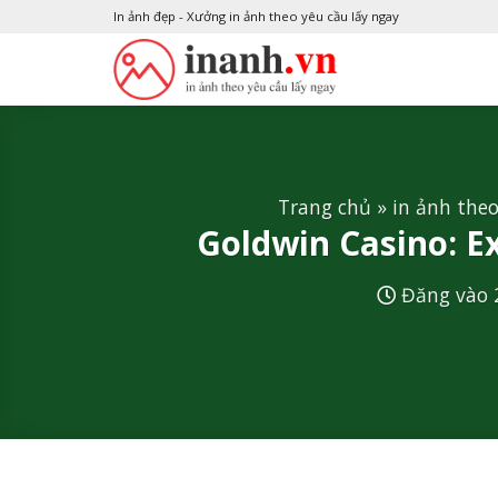
Bỏ
In ảnh đẹp - Xưởng in ảnh theo yêu cầu lấy ngay
qua
nội
dung
Trang chủ
»
in ảnh theo
Goldwin Casino: E
Đăng vào