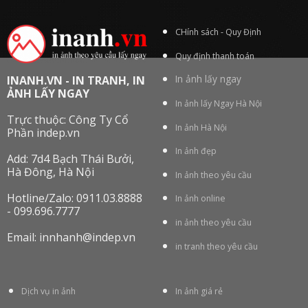
CHính sách - Quy Định
Quy định thanh toán
In ảnh lấy ngay
INANH.VN - IN TRANH, IN
ẢNH LẤY NGAY
In ảnh lấy Ngay Hà Nội
Trực thuộc: Công Ty Cổ
In ảnh Hà Nội
Phần indep.vn
In ảnh đẹp
Add: 7d4 Bạch Thái Bưởi,
Hà Đông, Hà Nội
In ảnh theo yêu cầu
Hotline/Zalo: 0911.03.8888
In ảnh online
- 099.696.7777
in ảnh theo yêu cầu
Email: innhanh@indep.vn
in tranh theo yêu cầu
Dịch vụ in ảnh
In ảnh giá rẻ