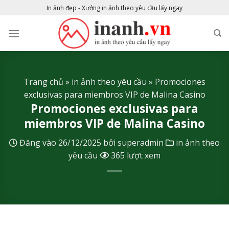
Bỏ
In ảnh đẹp - Xưởng in ảnh theo yêu cầu lấy ngay
qua
nội
dung
Trang chủ
»
in ảnh theo yêu cầu
»
Promociones
exclusivas para miembros VIP de Malina Casino
Promociones exclusivas para
miembros VIP de Malina Casino
Đăng vào
26/12/2025
bởi
superadmin
in ảnh theo
yêu cầu
365 lượt xem