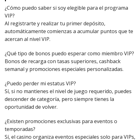
¿Cómo puedo saber si soy elegible para el programa
VIP?
Al registrarte y realizar tu primer depósito,
automáticamente comienzas a acumular puntos que te
acercan al nivel VIP.
¿Qué tipo de bonos puedo esperar como miembro VIP?
Bonos de recarga con tasas superiores, cashback
semanal y promociones especiales personalizadas.
¿Puedo perder mi estatus VIP?
Sí, si no mantienes el nivel de juego requerido, puedes
descender de categoría, pero siempre tienes la
oportunidad de volver.
¿Existen promociones exclusivas para eventos o
temporadas?
Sí, el casino organiza eventos especiales solo para VIPs,