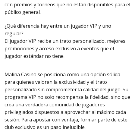
con premios y torneos que no están disponibles para el
público general.
¿Qué diferencia hay entre un jugador VIP y uno
regular?
El jugador VIP recibe un trato personalizado, mejores
promociones y acceso exclusivo a eventos que el
jugador estándar no tiene.
Malina Casino se posiciona como una opción sólida
para quienes valoran la exclusividad y el trato
personalizado sin comprometer la calidad del juego. Su
programa VIP no solo recompensa la fidelidad, sino que
crea una verdadera comunidad de jugadores
privilegiados dispuestos a aprovechar al máximo cada
sesión. Para apostar con ventaja, formar parte de este
club exclusivo es un paso ineludible.