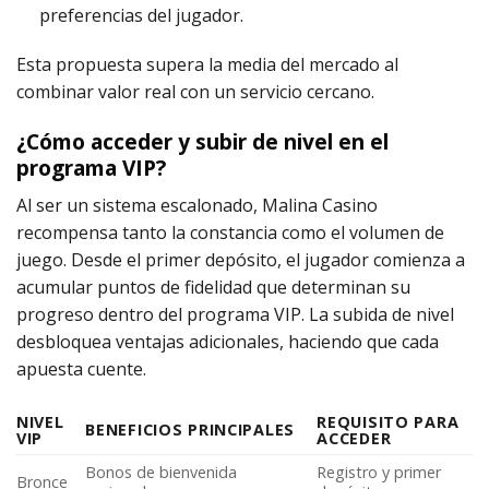
preferencias del jugador.
Esta propuesta supera la media del mercado al
combinar valor real con un servicio cercano.
¿Cómo acceder y subir de nivel en el
programa VIP?
Al ser un sistema escalonado, Malina Casino
recompensa tanto la constancia como el volumen de
juego. Desde el primer depósito, el jugador comienza a
acumular puntos de fidelidad que determinan su
progreso dentro del programa VIP. La subida de nivel
desbloquea ventajas adicionales, haciendo que cada
apuesta cuente.
NIVEL
REQUISITO PARA
BENEFICIOS PRINCIPALES
VIP
ACCEDER
Bonos de bienvenida
Registro y primer
Bronce