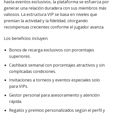
hasta eventos exclusivos, la plataforma se esfuerza por
generar una relación duradera con sus miembros más
valiosos. La estructura VIP se basa en niveles que
premian la actividad y la fidelidad, otorgando
recompensas crecientes conforme el jugador avanza.
Los beneficios incluyen:
Bonos de recarga exclusivos con porcentajes
superiores.
Cashback semanal con porcentajes atractivos y sin
complicadas condiciones.
Invitaciones a torneos y eventos especiales solo
para VIPs.
Gestor personal para asesoramiento y atención
rápida.
Regalos y premios personalizados según el perfil y