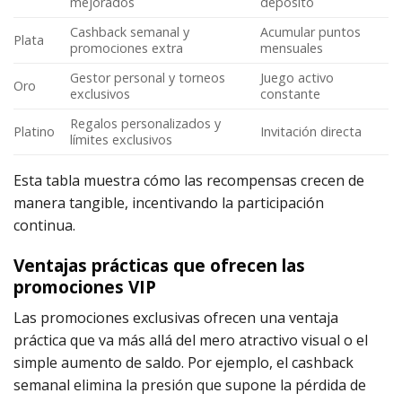
mejorados
depósito
Cashback semanal y
Acumular puntos
Plata
promociones extra
mensuales
Gestor personal y torneos
Juego activo
Oro
exclusivos
constante
Regalos personalizados y
Platino
Invitación directa
límites exclusivos
Esta tabla muestra cómo las recompensas crecen de
manera tangible, incentivando la participación
continua.
Ventajas prácticas que ofrecen las
promociones VIP
Las promociones exclusivas ofrecen una ventaja
práctica que va más allá del mero atractivo visual o el
simple aumento de saldo. Por ejemplo, el cashback
semanal elimina la presión que supone la pérdida de